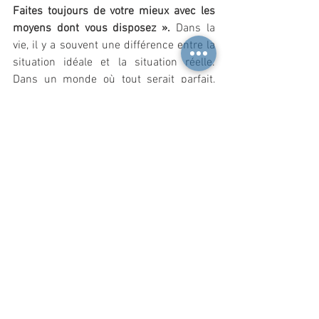
Faites toujours de votre mieux avec les 
moyens dont vous disposez ».
 Dans la 
vie, il y a souvent une différence entre la 
situation idéale et la situation réelle. 
Dans un monde où tout serait parfait, 
vous seriez toujours en parfaite forme, 
en parfaite santé, sans problèmes et 
avec toutes les ressources disponibles 
pour bien faire tout ce que vous devez 
faire. Dans le monde réel, vous êtes 
parfois fatigué, parfois malade, vous avez 
des petits ou grands soucis qui vous 
tracassent, et vous manquez parfois de 
temps, d’argent ou d’informations pour 
bien faire ce que vous devez faire. C’est 
normal et c’est pareil pour tout le monde. 
Alors cet accord vous encourage à être 
réaliste sur votre état, et à faire du mieux 