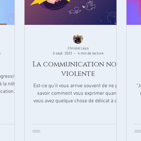
Christel Leys
e
6 sept. 2023
4 min de lecture
La communication non-
violente
agressivité
 la nôtre.
Est-ce qu’il vous arrive souvent de ne pas
“J
ication
savoir comment vous exprimer quand
vous avez quelque chose de délicat à dire
? Par exemple :...