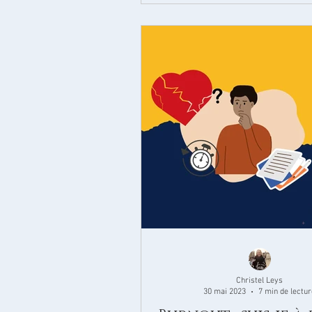
Christel Leys
30 mai 2023
7 min de lectur