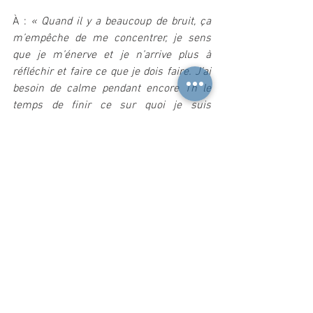
À : 
« Quand il y a beaucoup de bruit, ça 
m’empêche de me concentrer, je sens 
que je m’énerve et je n’arrive plus à 
réfléchir et faire ce que je dois faire. J’ai 
besoin de calme pendant encore 1h le 
temps de finir ce sur quoi je suis 
concentrée, est-ce que tu veux bien faire 
moins de bruit ou continuer ce que tu 
fais ailleurs stp ?».
Ou commencer par la demande et 
ensuite l’expliquer.
Ça marche aussi : 
« 
Est-ce que tu veux bien faire moins de 
bruit ou continuer ce que tu fais ailleurs 
stp ? Parce que quand il y a beaucoup de 
bruit ça m’empêche de me concentrer, je 
sens que je m’énerve et je n’arrive plus à 
réfléchir et faire ce que je dois faire. J’ai 