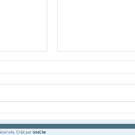
La communication non-violent
réservés. Créé par
ixsel.be