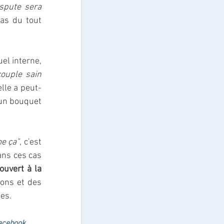
spute sera 
as du tout 
l interne, 
ouple sain 
 elle a peut-
un bouquet 
me ça"
, c'est 
ns ces cas 
uvert à la 
ons et des 
les.
acebook
.