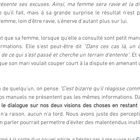
ésente ses excuses. Ainsi, ma femme sera ravie et la di
e qu'il fait, mais à sa grande surprise le résultat n'est p
femme, loin d'être ravie, s'énerve d'autant plus sur lui.
 que sa femme, lorsque qu'elle a consulté sont petit manue
rmations. Elle s'est peut-être dit 
"Dans ces cas là, un c
de ce qui s'est passé et cherche un terrain d'entente"
. Et
 que son mari voulait couper court à la dispute en amenant 
n de quelqu'un, on pense 
"C'est bizarre qu'il réagisse com
os manuels ne présentent pas les mêmes informations. Da
 le dialogue sur nos deux visions des choses en restant o
 n'a raison, aucun n'a tord. Nous avons juste des percepti
en parler pourrait permettre d'éviter des malentendus inuti
mé à la sortie d'un nouvel article, n'hésitez pas à me suivre sur 
F