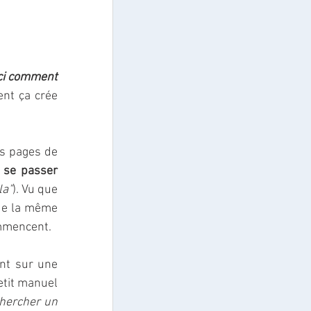
ci comment 
ent ça crée 
s pages de 
comment les choses doivent se passer 
la"
). Vu que 
de la même 
ommencent.
nt sur une 
tit manuel 
hercher un 