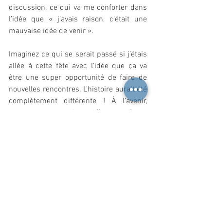
discussion, ce qui va me conforter dans 
l’idée que « j’avais raison, c’était une 
mauvaise idée de venir ».
Imaginez ce qui se serait passé si j’étais 
allée à cette fête avec l’idée que ça va 
être une super opportunité de faire de 
nouvelles rencontres. L’histoire aurait été 
complètement différente ! À l’avenir, 
gardez donc en tête qu’
il est toujours 
préférable de se concentrer sur le 
positif.
 Ça nous évitera d’attirer malgré 
nous ce que nous craignons.
Si vous souhaitez être informé à la sortie 
d'un nouvel article, n'hésitez pas à me 
suivre sur 
Facebook
.