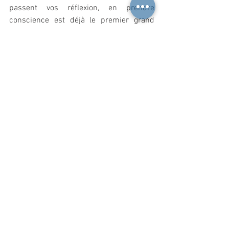
passent vos réflexion, en prendre 
conscience est déjà le premier grand 
pas. Ensuite, vous pouvez demander de 
l'aide à un professionnel pour continuer 
le travail et sortir des schémas négatifs.
Si vous souhaitez être informé à la sortie 
d'un nouvel article, n'hésitez pas à me 
suivre sur 
Facebook
.
Voir tout
Posts récents