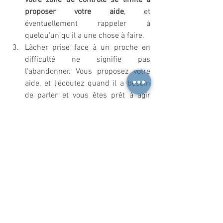
votre zone de contrôle se limite à 
proposer votre aide
, et 
éventuellement rappeler à 
quelqu'un qu'il a une chose à faire.
Lâcher prise face à un proche en 
difficulté ne signifie pas 
l'abandonner. Vous proposez votre 
aide, et l'écoutez quand il a besoin 
de parler et vous êtes prêt à agir 
quand il aura besoin de vous. C'est 
une façon d'
être présent tout 
en respectant sa zone de contrôle
.
Je vous invite à tenter l'exercice. Le 
cerveau va avoir besoin de temps pour 
s'habituer à cette nouvelle façon de 
penser. Donc faites preuve de tolérance 
envers vous-même. Si malgré vos efforts 
la difficulté à lâcher prise persiste, 
n'hésitez pas à consulter un 